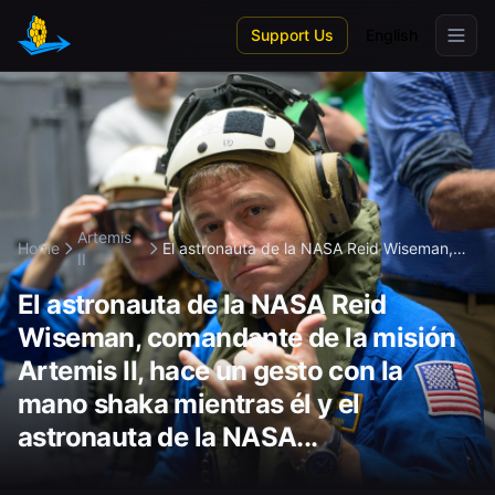
Skip to main content
Support Us
English
Artemis
Home
El astronauta de la NASA Reid Wiseman,
II
c...
El astronauta de la NASA Reid
Wiseman, comandante de la misión
Artemis II, hace un gesto con la
mano shaka mientras él y el
astronauta de la NASA...