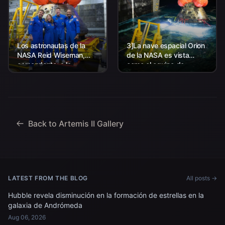
Los astronautas de la
3]La nave espacial Orion
NASA Reid Wiseman,
de la NASA es vista
comandante; a la
como el equipo de
izquierda, Christina Koch,
Aterrizaje y Recuperación
especialista en misión; el
de la agencia, junto con el
astronauta de la CSA
personal de la Marina de
(Agencia Espacial
los EE. UU. trabajando
Canadiense) Jeremy
para recuperar...
Hansen, especialista en
Back to Artemis II Gallery
misiones; y...
LATEST FROM THE BLOG
All posts →
Hubble revela disminución en la formación de estrellas en la
galaxia de Andrómeda
Aug 06, 2026