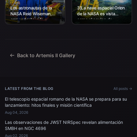
Los astronautas de la
3]La nave espacial Orion
NASA Reid Wiseman,
de la NASA es vista
comandante; a la
como el equipo de
izquierda, Christina Koch,
Aterrizaje y Recuperación
especialista en misión; el
de la agencia, junto con el
astronauta de la CSA
personal de la Marina de
(Agencia Espacial
los EE. UU. trabajando
Canadiense) Jeremy
para recuperar...
Hansen, especialista en
Back to Artemis II Gallery
misiones; y...
LATEST FROM THE BLOG
All posts →
El telescopio espacial romano de la NASA se prepara para su
lanzamiento: hitos finales y misión científica
Aug 04, 2026
Las observaciones de JWST NIRSpec revelan alimentación
SMBH en NGC 4696
Aug 02, 2026