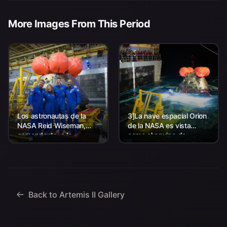
More Images From This Period
Los astronautas de la
3]La nave espacial Orion
NASA Reid Wiseman,
de la NASA es vista
comandante; a la
como el equipo de
izquierda, Christina Koch,
Aterrizaje y Recuperación
especialista en misión; el
de la agencia, junto con el
astronauta de la CSA
personal de la Marina de
(Agencia Espacial
los EE. UU. trabajando
Canadiense) Jeremy
para recuperar...
Hansen, especialista en
Back to Artemis II Gallery
misiones; y...