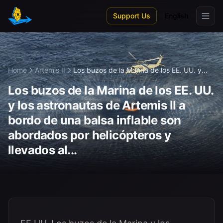
Skip to main content
Support Us
English
Home
Artemis II
Los buzos de la Marina de los EE. UU. y...
Los buzos de la Marina de los EE. UU.
y los astronautas de Artemis II a
bordo de una balsa inflable son
abordados por helicópteros y
llevados al...