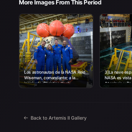
More Images From This Period
Los astronautas de la NASA Reid
3]La nave espa
Wiseman, comandante; a la
NASA es vista
izquierda, Christina Koch,
Aterrizaje y R
especialista en misión; el
agencia, junto
astronauta de la CSA (Agencia
la Marina de lo
Espacial Canadiense) Jeremy
trabajando par
Hansen, especialista en misiones;
y...
Back to Artemis II Gallery