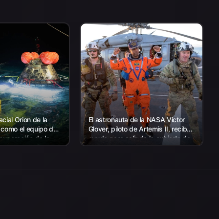
cial Orion de la
El astronauta de la NASA Victor
 como el equipo de
Glover, piloto de Artemis II, recibe
ecuperación de la
ayuda para salir de la cubierta de
 con el personal de
vuelo después de llegar a bordo
s EE. UU.
del USS John P. Murtha...
a recuperar...