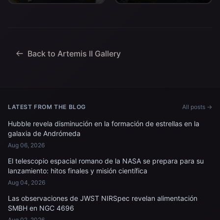
izquierda, Christina Koch,
Aterrizaje y Recuperación
especialista en misión; el
de la agencia, junto con el
astronauta de la CSA
personal de la Marina de
(Agencia Espacial
los EE. UU. trabajando
Canadiense) Jeremy
para recuperar...
Hansen, especialista en
Back to Artemis II Gallery
misiones; y...
LATEST FROM THE BLOG
All posts →
Hubble revela disminución en la formación de estrellas en la
galaxia de Andrómeda
Aug 06, 2026
El telescopio espacial romano de la NASA se prepara para su
lanzamiento: hitos finales y misión científica
Aug 04, 2026
Las observaciones de JWST NIRSpec revelan alimentación
SMBH en NGC 4696
Aug 02, 2026