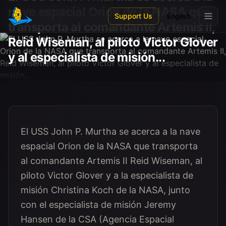
Skip to main content
nave espacial Orion de la NASA que
Support Us
English
transporta al comandante Artemis II,
Reid Wiseman, al piloto Victor Glover
y al especialista de misión...
El USS John P. Murtha se acerca a la nave
espacial Orion de la NASA que transporta
al comandante Artemis II Reid Wiseman, al
piloto Victor Glover y a la especialista de
misión Christina Koch de la NASA, junto
con el especialista de misión Jeremy
Hansen de la CSA (Agencia Espacial