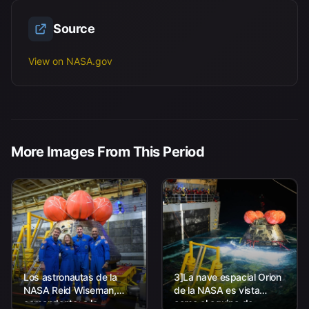
Source
View on NASA.gov
More Images From This Period
Los astronautas de la
3]La nave espacial Orion
NASA Reid Wiseman,
de la NASA es vista
comandante; a la
como el equipo de