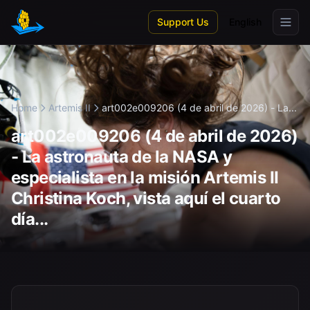
Skip to main content
Support Us
English
Home
Artemis II
art002e009206 (4 de abril de 2026) - La...
art002e009206 (4 de abril de 2026)
- La astronauta de la NASA y
especialista en la misión Artemis II
Christina Koch, vista aquí el cuarto
día...