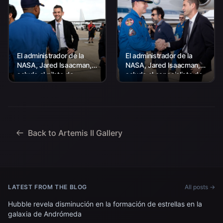
El administrador de la
El administrador de la
NASA, Jared Isaacman,
NASA, Jared Isaacman,
saluda al piloto de
saluda al especialista de
Artemis II, Victor Glover,
la misión Artemis II,
en el regreso de la
Jeremy Hansen, en el
tripulación de Artemis II a
regreso de la tripulación
Houston el...
de Artemis II a Houston...
Back to Artemis II Gallery
LATEST FROM THE BLOG
All posts →
Hubble revela disminución en la formación de estrellas en la
galaxia de Andrómeda