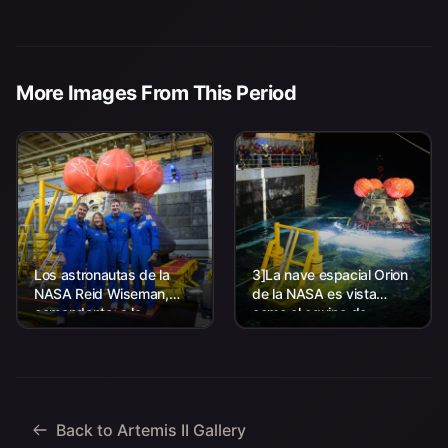
More Images From This Period
Los astronautas de la
3]La nave espacial Orion
NASA Reid Wiseman,
de la NASA es vista
comandante; a la
como el equipo de
izquierda, Christina Koch,
Aterrizaje y Recuperación
especialista en misión; el
de la agencia, junto con el
astronauta de la CSA
personal de la Marina de
(Agencia Espacial
los EE. UU. trabajando
Canadiense) Jeremy
para recuperar...
Hansen, especialista en
Back to Artemis II Gallery
misiones; y...