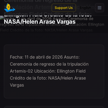
Skip to main content
tripulación Artemis-02 Ubicación:
Support Us
English
Ellington Field Crédito de la foto:
NASA/Helen Arase Vargas
Fecha: 11 de abril de 2026 Asunto:
Ceremonia de regreso de la tripulación
Artemis-02 Ubicación: Ellington Field
Crédito de la foto: NASA/Helen Arase
Vargas