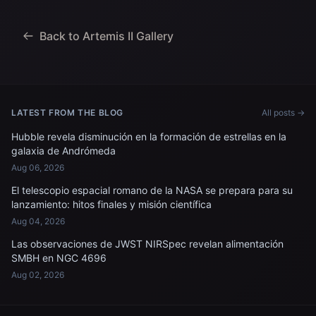
(Agencia Espacial
los EE. UU. trabajando
Canadiense) Jeremy
para recuperar...
Hansen, especialista en
Back to Artemis II Gallery
misiones; y...
LATEST FROM THE BLOG
All posts →
Hubble revela disminución en la formación de estrellas en la
galaxia de Andrómeda
Aug 06, 2026
El telescopio espacial romano de la NASA se prepara para su
lanzamiento: hitos finales y misión científica
Aug 04, 2026
Las observaciones de JWST NIRSpec revelan alimentación
SMBH en NGC 4696
Aug 02, 2026