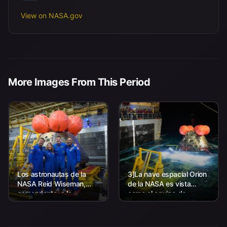
View on NASA.gov
More Images From This Period
Los astronautas de la
3]La nave espacial Orion
NASA Reid Wiseman,
de la NASA es vista
comandante; a la
como el equipo de
izquierda, Christina Koch,
Aterrizaje y Recuperación
especialista en misión; el
de la agencia, junto con el
astronauta de la CSA
personal de la Marina de