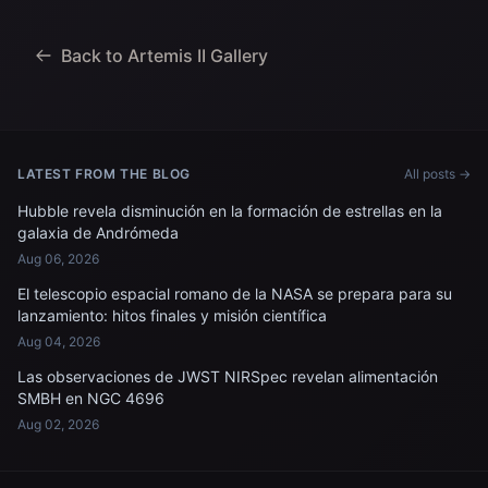
(Agencia Espacial
los EE. UU. trabajando
Canadiense) Jeremy
para recuperar...
Hansen, especialista en
Back to Artemis II Gallery
misiones; y...
LATEST FROM THE BLOG
All posts →
Hubble revela disminución en la formación de estrellas en la
galaxia de Andrómeda
Aug 06, 2026
El telescopio espacial romano de la NASA se prepara para su
lanzamiento: hitos finales y misión científica
Aug 04, 2026
Las observaciones de JWST NIRSpec revelan alimentación
SMBH en NGC 4696
Aug 02, 2026