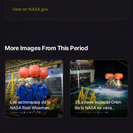
View on NASA.gov
More Images From This Period
Los astronautas de la
3]La nave espacial Orion
NASA Reid Wiseman,
de la NASA es vista
comandante; a la
como el equipo de
izquierda, Christina Koch,
Aterrizaje y Recuperación
especialista en misión; el
de la agencia, junto con el
astronauta de la CSA
personal de la Marina de