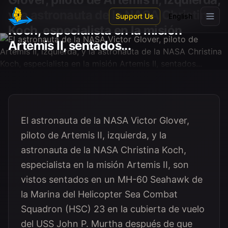
Skip to main content
y la astronauta de la NASA Christina
Support Us
English
Koch, especialista en la misión
Artemis II, sentados...
El astronauta de la NASA Victor Glover,
piloto de Artemis II, izquierda, y la
astronauta de la NASA Christina Koch,
especialista en la misión Artemis II, son
vistos sentados en un MH-60 Seahawk de
la Marina del Helicopter Sea Combat
Squadron (HSC) 23 en la cubierta de vuelo
del USS John P. Murtha después de que