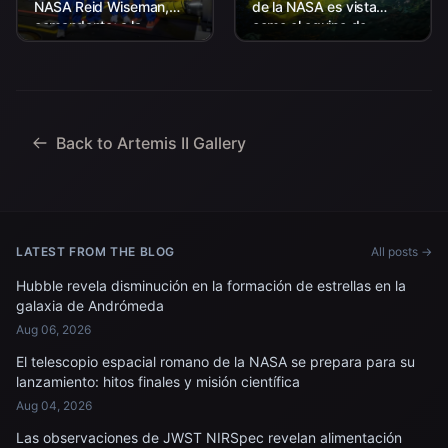
NASA Reid Wiseman,
de la NASA es vista
comandante; a la
como el equipo de
izquierda, Christina Koch,
Aterrizaje y Recuperación
especialista en misión; el
de la agencia, junto con el
astronauta de la CSA
personal de la Marina de
(Agencia Espacial
los EE. UU. trabajando
Canadiense) Jeremy
para recuperar...
Hansen, especialista en
Back to Artemis II Gallery
misiones; y...
LATEST FROM THE BLOG
All posts →
Hubble revela disminución en la formación de estrellas en la
galaxia de Andrómeda
Aug 06, 2026
El telescopio espacial romano de la NASA se prepara para su
lanzamiento: hitos finales y misión científica
Aug 04, 2026
Las observaciones de JWST NIRSpec revelan alimentación