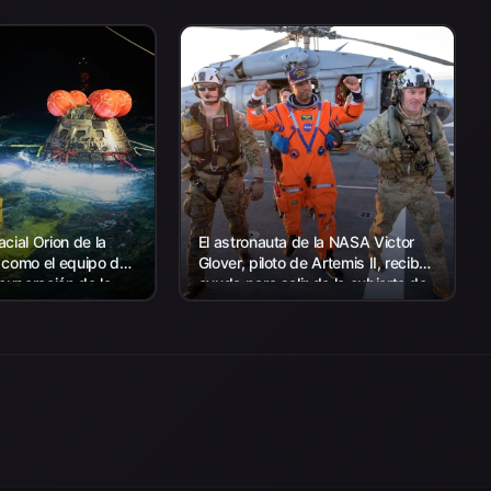
cial Orion de la
El astronauta de la NASA Victor
 como el equipo de
Glover, piloto de Artemis II, recibe
ecuperación de la
ayuda para salir de la cubierta de
 con el personal de
vuelo después de llegar a bordo
s EE. UU.
del USS John P. Murtha...
a recuperar...