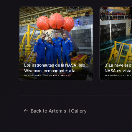
Los astronautas de la NASA Reid
3]La nave espa
Wiseman, comandante; a la
NASA es vista
izquierda, Christina Koch,
Aterrizaje y R
especialista en misión; el
agencia, junto
astronauta de la CSA (Agencia
la Marina de lo
Espacial Canadiense) Jeremy
trabajando par
Hansen, especialista en misiones;
y...
Back to Artemis II Gallery