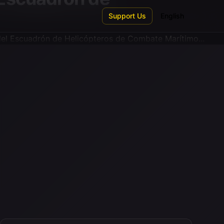
Support Us
English