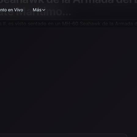
te Marítimo...
nto en Vivo
Más