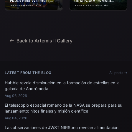
NASA Reid Wiseman,
de la NASA es vista
comandante; a la
como el equipo de
izquierda, Christina Koch,
Aterrizaje y Recuperación
especialista en misión; el
de la agencia, junto con el
astronauta de la CSA
personal de la Marina de
(Agencia Espacial
los EE. UU. trabajando
Canadiense) Jeremy
para recuperar...
Hansen, especialista en
Back to Artemis II Gallery
misiones; y...
LATEST FROM THE BLOG
All posts →
Hubble revela disminución en la formación de estrellas en la
galaxia de Andrómeda
Aug 06, 2026
El telescopio espacial romano de la NASA se prepara para su
lanzamiento: hitos finales y misión científica
Aug 04, 2026
Las observaciones de JWST NIRSpec revelan alimentación