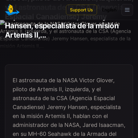
Skip to main content
y el astronauta de la CSA (Agencia
Support Us
English
Espacial Canadiense) Jeremy
Hansen, especialista de la misión
Artemis II,...
El astronauta de la NASA Victor Glover,
piloto de Artemis II, izquierda, y el
astronauta de la CSA (Agencia Espacial
Canadiense) Jeremy Hansen, especialista
en la misión Artemis II, hablan con el
administrador de la NASA, Jared Isaacman,
en su MH-60 Seahawk de la Armada del