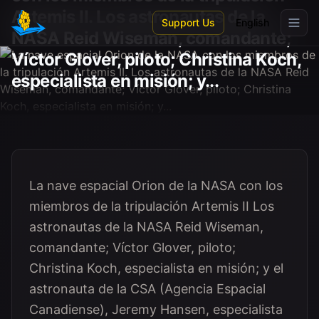
Skip to main content
Artemis II. Los astronautas de la
Support Us
English
NASA Reid Wiseman, comandante;
Víctor Glover, piloto; Christina Koch,
especialista en misión; y...
La nave espacial Orion de la NASA con los
miembros de la tripulación Artemis II Los
astronautas de la NASA Reid Wiseman,
comandante; Víctor Glover, piloto;
Christina Koch, especialista en misión; y el
astronauta de la CSA (Agencia Espacial
Canadiense), Jeremy Hansen, especialista