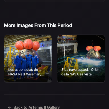
More Images From This Period
Los astronautas de la
3]La nave espacial Orion
NASA Reid Wiseman,
de la NASA es vista
comandante; a la
como el equipo de
izquierda, Christina Koch,
Aterrizaje y Recuperación
especialista en misión; el
de la agencia, junto con el
astronauta de la CSA
personal de la Marina de
(Agencia Espacial
los EE. UU. trabajando
Canadiense) Jeremy
para recuperar...
Hansen, especialista en
Back to Artemis II Gallery