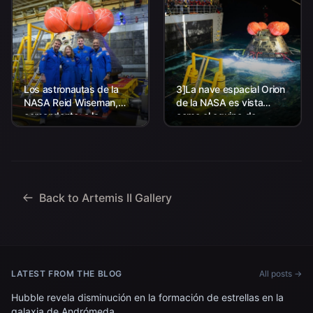
Los astronautas de la
3]La nave espacial Orion
NASA Reid Wiseman,
de la NASA es vista
comandante; a la
como el equipo de
izquierda, Christina Koch,
Aterrizaje y Recuperación
especialista en misión; el
de la agencia, junto con el
astronauta de la CSA
personal de la Marina de
(Agencia Espacial
los EE. UU. trabajando
Canadiense) Jeremy
para recuperar...
Hansen, especialista en
Back to Artemis II Gallery
misiones; y...
LATEST FROM THE BLOG
All posts →
Hubble revela disminución en la formación de estrellas en la
galaxia de Andrómeda