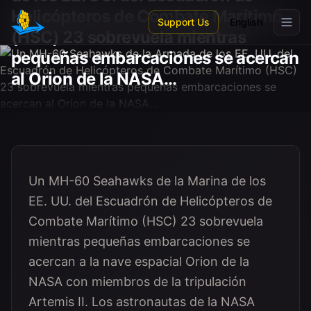
Skip to main content
Helicópteros de Combate Marítimo
Support Us
English
(HSC) 23 sobrevuela mientras
pequeñas embarcaciones se acercan
al Orion de la NASA...
Un MH-60 Seahawks de la Marina de los
EE. UU. del Escuadrón de Helicópteros de
Combate Marítimo (HSC) 23 sobrevuela
mientras pequeñas embarcaciones se
acercan a la nave espacial Orion de la
NASA con miembros de la tripulación
Artemis II. Los astronautas de la NASA