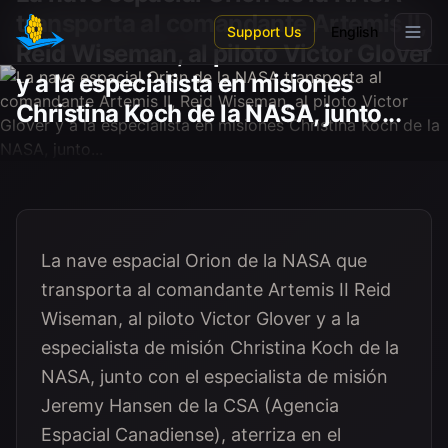
Skip to main content
transporta al comandante Artemis II,
Support Us
English
Reid Wiseman, al piloto Victor Glover
y a la especialista en misiones
Christina Koch de la NASA, junto...
La nave espacial Orion de la NASA que
transporta al comandante Artemis II Reid
Wiseman, al piloto Victor Glover y a la
especialista de misión Christina Koch de la
NASA, junto con el especialista de misión
Jeremy Hansen de la CSA (Agencia
Espacial Canadiense), aterriza en el