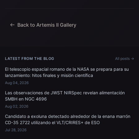
especialista en misión; el
de la agencia, junto con el
astronauta de la CSA
personal de la Marina de
(Agencia Espacial
los EE. UU. trabajando
Canadiense) Jeremy
para recuperar...
Hansen, especialista en
Back to Artemis II Gallery
misiones; y...
LATEST FROM THE BLOG
All posts →
El telescopio espacial romano de la NASA se prepara para su
lanzamiento: hitos finales y misión científica
Aug 04, 2026
Las observaciones de JWST NIRSpec revelan alimentación
SMBH en NGC 4696
Aug 02, 2026
Candidato a exoluna detectado alrededor de la enana marrón
CD-35 2722 utilizando el VLT/CRIRES+ de ESO
Jul 28, 2026