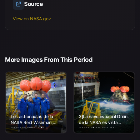
Source
View on NASA.gov
More Images From This Period
Los astronautas de la
3]La nave espacial Orion
NASA Reid Wiseman,
de la NASA es vista
comandante; a la
como el equipo de
izquierda, Christina Koch,
Aterrizaje y Recuperación