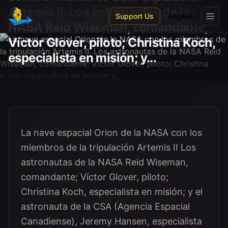
Skip to main content
Artemis II. Los astronautas de la
Support Us
English
NASA Reid Wiseman, comandante;
Víctor Glover, piloto; Christina Koch,
especialista en misión; y...
La nave espacial Orion de la NASA con los
miembros de la tripulación Artemis II Los
astronautas de la NASA Reid Wiseman,
comandante; Víctor Glover, piloto;
Christina Koch, especialista en misión; y el
astronauta de la CSA (Agencia Espacial
Canadiense), Jeremy Hansen, especialista