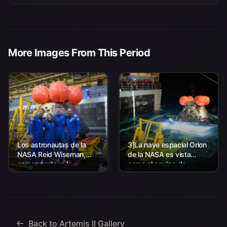
More Images From This Period
Los astronautas de la
3]La nave espacial Orion
NASA Reid Wiseman,
de la NASA es vista
comandante; a la
como el equipo de
izquierda, Christina Koch,
Aterrizaje y Recuperación
especialista en misión; el
de la agencia, junto con el
astronauta de la CSA
personal de la Marina de
(Agencia Espacial
los EE. UU. trabajando
Canadiense) Jeremy
para recuperar...
Hansen, especialista en
Back to Artemis II Gallery