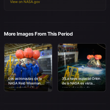
View on NASA.gov
More Images From This Period
Los astronautas de la
3]La nave espacial Orion
NASA Reid Wiseman,
de la NASA es vista
comandante; a la
como el equipo de
izquierda, Christina Koch,
Aterrizaje y Recuperación
especialista en misión; el
de la agencia, junto con el
astronauta de la CSA
personal de la Marina de
(Agencia Espacial
los EE. UU. trabajando