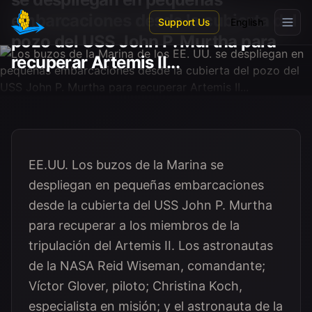
Skip to main content
embarcaciones desde la cubierta del
Support Us
English
pozo del USS John P. Murtha para
recuperar Artemis II...
EE.UU. Los buzos de la Marina se
despliegan en pequeñas embarcaciones
desde la cubierta del USS John P. Murtha
para recuperar a los miembros de la
tripulación del Artemis II. Los astronautas
de la NASA Reid Wiseman, comandante;
Víctor Glover, piloto; Christina Koch,
especialista en misión; y el astronauta de la