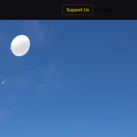
Support Us
English