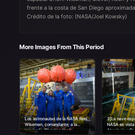
frente a la costa de San Diego aproximad
Crédito de la foto: (NASA/Joel Kowsky)
More Images From This Period
Los astronautas de la NASA Reid
3]La nave espa
Wiseman, comandante; a la
NASA es vista
izquierda, Christina Koch,
Aterrizaje y R