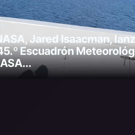
ac...
 NASA, Jared Isaacman, lan
 45.º Escuadrón Meteorológ
NASA...