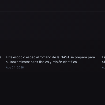
 con el personal de
vuelo después de llegar a bordo
s EE. UU.
del USS John P. Murtha...
a recuperar...
a
El telescopio espacial romano de la NASA se prepara para
L
su lanzamiento: hitos finales y misión científica
S
Aug 04, 2026
Au
EXPLORE
Images Gallery