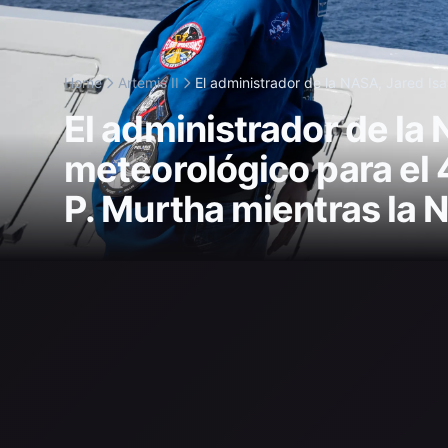
Home
Artemis II
El administrador de la NASA, Jared Isa
El administrador de la
meteorológico para el
P. Murtha mientras la 