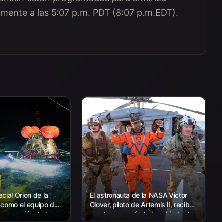
amente a las 5:07 p.m. PDT (8:07 p.m.EDT).
cial Orion de la
El astronauta de la NASA Victor
 como el equipo de
Glover, piloto de Artemis II, recibe
ecuperación de la
ayuda para salir de la cubierta de