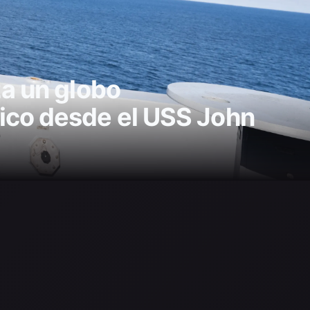
za un globo
ico desde el USS John