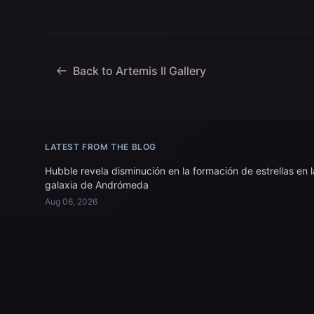
especialista en misión; el
agencia, junto
astronauta de la CSA (Agencia
la Marina de lo
Espacial Canadiense) Jeremy
trabajando par
Hansen, especialista en misiones;
y...
Back to Artemis II Gallery
LATEST FROM THE BLOG
Hubble revela disminución en la formación de estrellas en l
galaxia de Andrómeda
Aug 06, 2026
James Webb Tracker
Explore the universe through the eyes of NASA's James