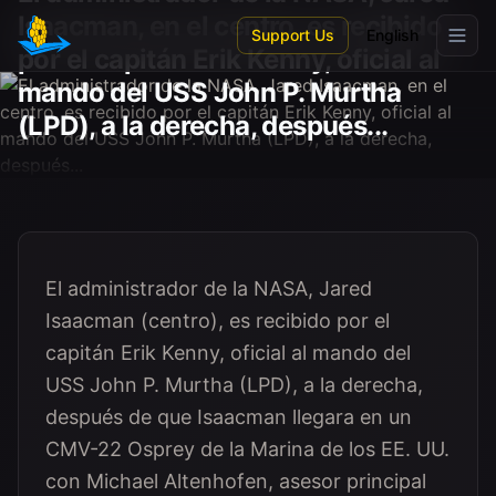
Skip to main content
Isaacman, en el centro, es recibido
Support Us
English
por el capitán Erik Kenny, oficial al
mando del USS John P. Murtha
(LPD), a la derecha, después...
El administrador de la NASA, Jared
Isaacman (centro), es recibido por el
capitán Erik Kenny, oficial al mando del
USS John P. Murtha (LPD), a la derecha,
después de que Isaacman llegara en un
CMV-22 Osprey de la Marina de los EE. UU.
con Michael Altenhofen, asesor principal