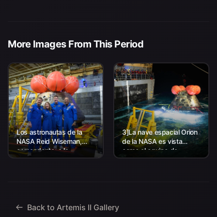
More Images From This Period
Los astronautas de la
3]La nave espacial Orion
NASA Reid Wiseman,
de la NASA es vista
comandante; a la
como el equipo de
izquierda, Christina Koch,
Aterrizaje y Recuperación
especialista en misión; el
de la agencia, junto con el
astronauta de la CSA
personal de la Marina de
(Agencia Espacial
los EE. UU. trabajando
Canadiense) Jeremy
para recuperar...
Hansen, especialista en
Back to Artemis II Gallery
misiones; y...