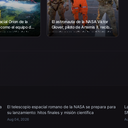
cial Orion de la
El astronauta de la NASA Victor
 como el equipo de
Glover, piloto de Artemis II, recibe
ecuperación de la
ayuda para salir de la cubierta de
 con el personal de
vuelo después de llegar a bordo
s EE. UU.
del USS John P. Murtha...
a recuperar...
a
El telescopio espacial romano de la NASA se prepara para
L
su lanzamiento: hitos finales y misión científica
S
Aug 04, 2026
Au