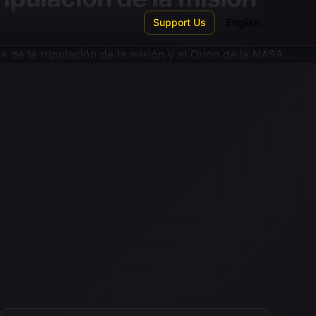
Support Us
English