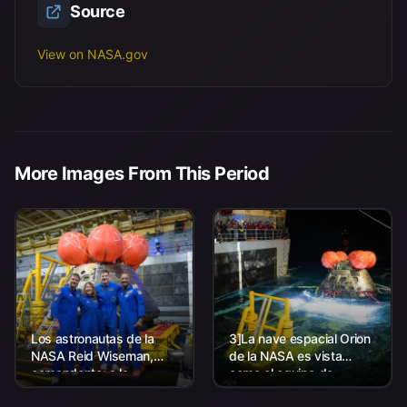
Source
View on NASA.gov
More Images From This Period
Los astronautas de la
3]La nave espacial Orion
NASA Reid Wiseman,
de la NASA es vista
comandante; a la
como el equipo de
izquierda, Christina Koch,
Aterrizaje y Recuperación