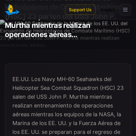
Skip to main content
Helicópteros de Combate Marítimo
Support Us
English
(HSC) 23 parten del USS John P.
Murtha mientras realizan
operaciones aéreas...
EE.UU. Los Navy MH-60 Seahawks del
Helicopter Sea Combat Squadron (HSC) 23
salen del USS John P. Murtha mientras
realizan entrenamiento de operaciones
aéreas mientras los equipos de la NASA, la
Marina de los EE. UU. y la Fuerza Aérea de
los EE. UU. se preparan para el regreso de