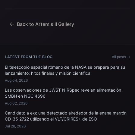
especialista en misión; el
de la agencia, junto con el
astronauta de la CSA
personal de la Marina de
(Agencia Espacial
los EE. UU. trabajando
Canadiense) Jeremy
para recuperar...
Hansen, especialista en
Back to Artemis II Gallery
misiones; y...
LATEST FROM THE BLOG
All posts →
El telescopio espacial romano de la NASA se prepara para su
lanzamiento: hitos finales y misión científica
Aug 04, 2026
Las observaciones de JWST NIRSpec revelan alimentación
SMBH en NGC 4696
Aug 02, 2026
Candidato a exoluna detectado alrededor de la enana marrón
CD-35 2722 utilizando el VLT/CRIRES+ de ESO
Jul 28, 2026