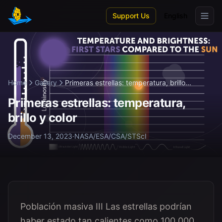
Skip to main content
Support Us
English
Home
Gallery
Primeras estrellas: temperatura, brillo...
Primeras estrellas: temperatura,
brillo y color
December 13, 2023
·
NASA/ESA/CSA/STScI
Población masiva III Las estrellas podrían
haber estado tan calientes como 100,000