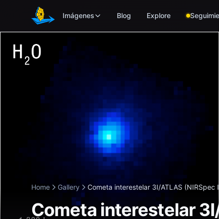
Skip to main content
Imágenes
Blog
Explore
Seguimie
Home
Gallery
Cometa interestelar 3I/ATLAS (NIRSpec IF
Cometa interestelar 3