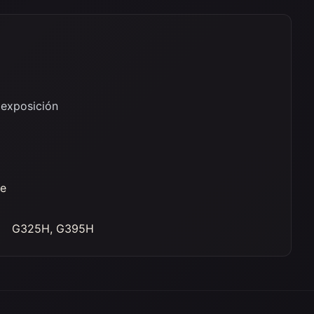
 exposición
de
G325H, G395H