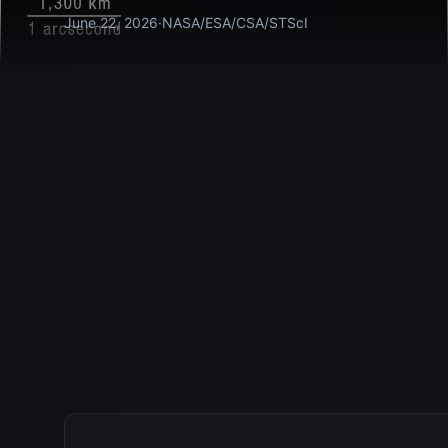
June 22, 2026
·
NASA/ESA/CSA/STScI