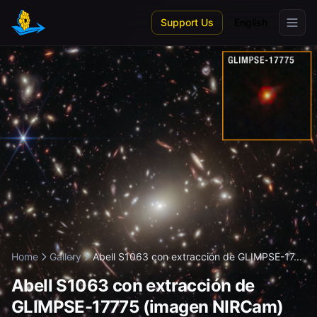
Skip to main content
Support Us
English
Home
Gallery
Abell S1063 con extracción de GLIMPSE-17...
Abell S1063 con extracción de
GLIMPSE-17775 (imagen NIRCam)