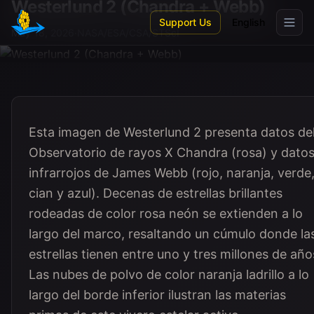
Westerlund 2 (Chandra + Webb)
Skip to main content
Support Us
English
May 18, 2026
·
NASA/ESA/CSA/STScI
Esta imagen de Westerlund 2 presenta datos de
Observatorio de rayos X Chandra (rosa) y dato
infrarrojos de James Webb (rojo, naranja, verde
cian y azul). Decenas de estrellas brillantes
rodeadas de color rosa neón se extienden a lo
largo del marco, resaltando un cúmulo donde la
estrellas tienen entre uno y tres millones de año
Las nubes de polvo de color naranja ladrillo a lo
largo del borde inferior ilustran las materias