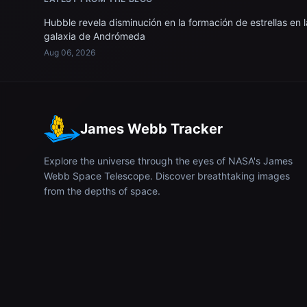
Hubble revela disminución en la formación de estrellas en l
galaxia de Andrómeda
Aug 06, 2026
James Webb Tracker
Explore the universe through the eyes of NASA's James
Webb Space Telescope. Discover breathtaking images
from the depths of space.
© 2026
James Webb Tracker
. All rights reserved.