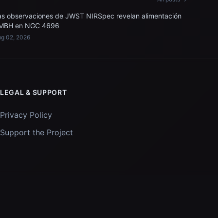
as observaciones de JWST NIRSpec revelan alimentación
MBH en NGC 4696
g 02, 2026
LEGAL & SUPPORT
Privacy Policy
Support the Project
Images and data courtesy of
NASA
and
STScI