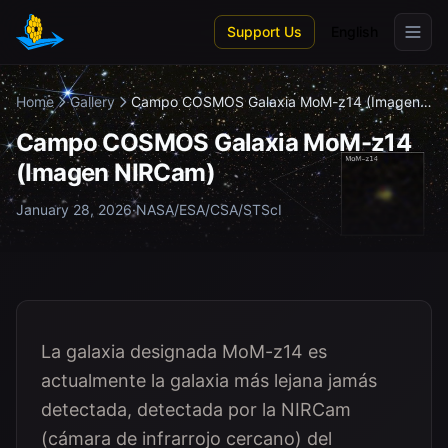
Skip to main content
Support Us
English
Home
Gallery
Campo COSMOS Galaxia MoM-z14 (Imagen
NIR...
Campo COSMOS Galaxia MoM-z14
(Imagen NIRCam)
January 28, 2026
·
NASA/ESA/CSA/STScI
La galaxia designada MoM-z14 es
actualmente la galaxia más lejana jamás
detectada, detectada por la NIRCam
(cámara de infrarrojo cercano) del