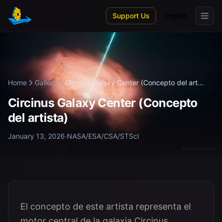
Skip to main content
Support Us
English
Home
Gallery
Circinus Galaxy Center (Concepto del art...
Circinus Galaxy Center (Concepto
del artista)
January 13, 2026
·
NASA/ESA/CSA/STScI
El concepto de este artista representa el
motor central de la galaxia Circinus.