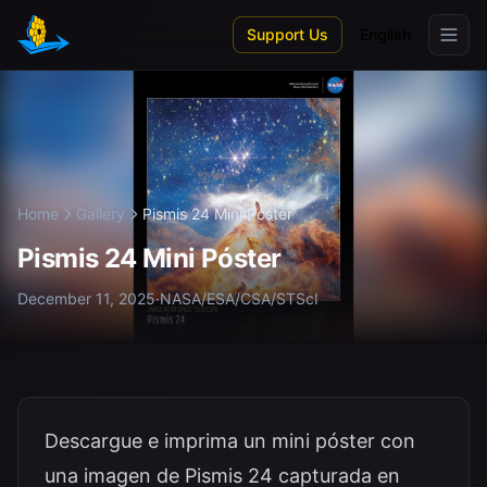
Skip to main content
Support Us
English
Home
Gallery
Pismis 24 Mini Póster
Pismis 24 Mini Póster
December 11, 2025
·
NASA/ESA/CSA/STScI
Descargue e imprima un mini póster con
una imagen de Pismis 24 capturada en