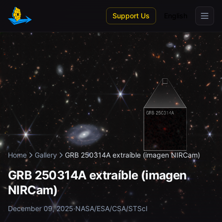
Skip to main content
Support Us
English
Home
Gallery
GRB 250314A extraíble (imagen NIRCam)
GRB 250314A extraíble (imagen
NIRCam)
December 09, 2025
·
NASA/ESA/CSA/STScI