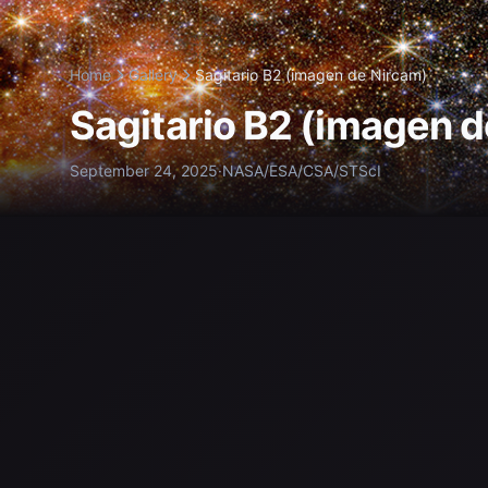
Home
Gallery
Sagitario B2 (imagen de Nircam)
Sagitario B2 (imagen 
September 24, 2025
·
NASA/ESA/CSA/STScI