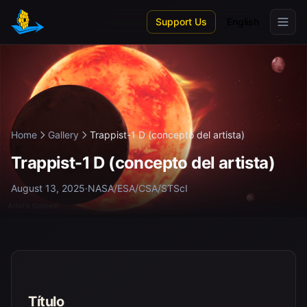
Skip to main content
Support Us
English
Home
Gallery
Trappist-1 D (concepto del artista)
Trappist-1 D (concepto del artista)
August 13, 2025
·
NASA/ESA/CSA/STScI
Título