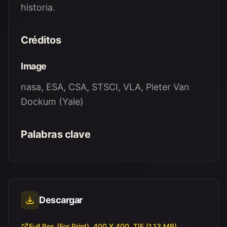
historia.
Créditos
Image
nasa, ESA, CSA, STSCI, VLA, Pieter Van
Dockum (Yale)
Palabras clave
Descargar
Full Res (For Print), 400 X 400, TIF (1.13 MB)