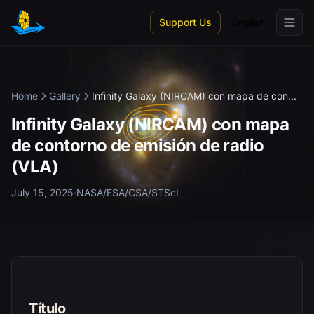
Skip to main content
Support Us
English
Home
Gallery
Infinity Galaxy (NIRCAM) con mapa de con...
Infinity Galaxy (NIRCAM) con mapa
de contorno de emisión de radio
(VLA)
July 15, 2025
·
NASA/ESA/CSA/STScI
Título