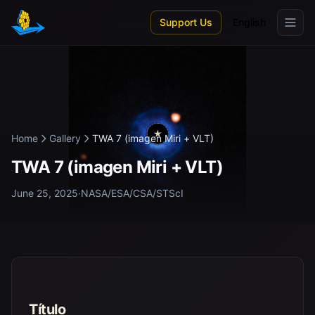
Skip to main content
Support Us
English
Home
Gallery
TWA 7 (imagen Miri + VLT)
TWA 7 (imagen Miri + VLT)
June 25, 2025
·
NASA/ESA/CSA/STScI
Título