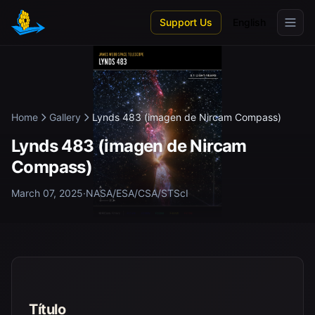
Skip to main content
Support Us
English
Home
Gallery
Lynds 483 (imagen de Nircam Compass)
Lynds 483 (imagen de Nircam
Compass)
March 07, 2025
·
NASA/ESA/CSA/STScI
Título