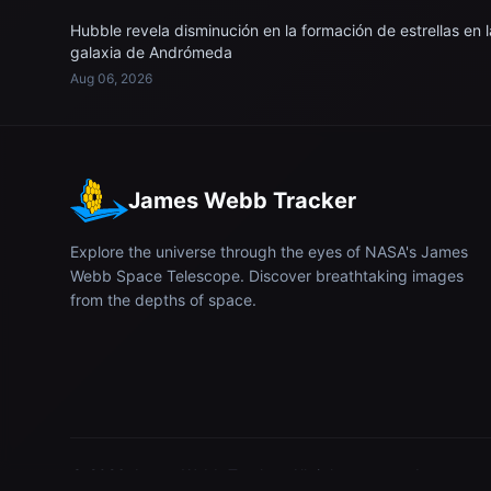
Hubble revela disminución en la formación de estrellas en l
galaxia de Andrómeda
Aug 06, 2026
James Webb Tracker
Explore the universe through the eyes of NASA's James
Webb Space Telescope. Discover breathtaking images
from the depths of space.
© 2026
James Webb Tracker
. All rights reserved.