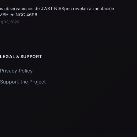
as observaciones de JWST NIRSpec revelan alimentación
MBH en NGC 4696
g 02, 2026
LEGAL & SUPPORT
Privacy Policy
Support the Project
Images and data courtesy of
NASA
and
STScI