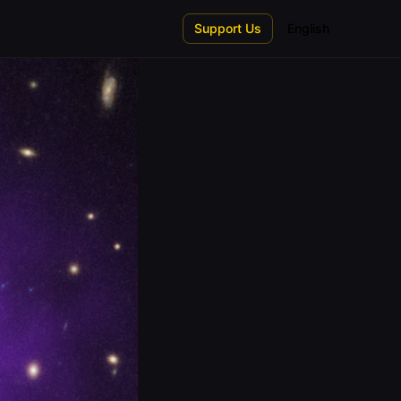
Support Us
English