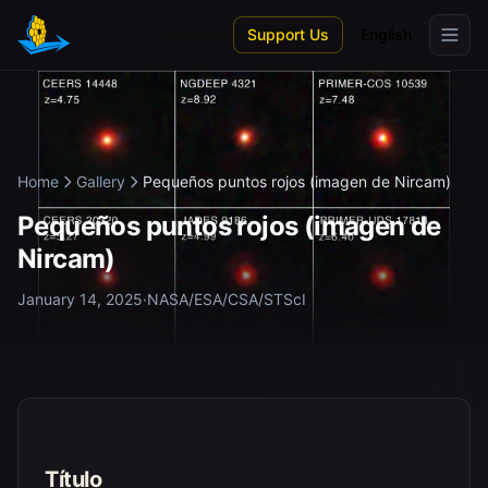
Skip to main content
Support Us
English
Home
Gallery
Pequeños puntos rojos (imagen de Nircam)
Pequeños puntos rojos (imagen de
Nircam)
January 14, 2025
·
NASA/ESA/CSA/STScI
Título