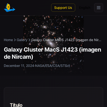
Skip to main content
Support Us
English
Home
Gallery
Galaxy Cluster MacS J1423 (imagen de Nir...
Galaxy Cluster MacS J1423 (imagen
de Nircam)
December 11, 2024
·
NASA/ESA/CSA/STScI
Título