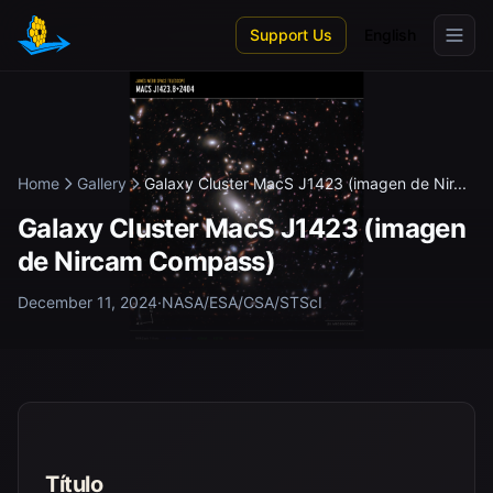
Skip to main content
Support Us
English
Home
Gallery
Galaxy Cluster MacS J1423 (imagen de Nir...
Galaxy Cluster MacS J1423 (imagen
de Nircam Compass)
December 11, 2024
·
NASA/ESA/CSA/STScI
Título