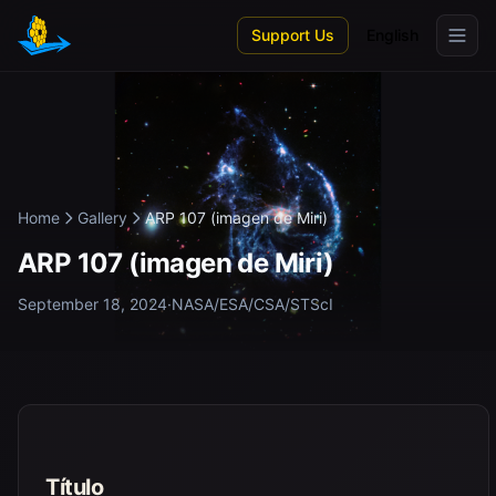
Skip to main content
Support Us
English
Home
Gallery
ARP 107 (imagen de Miri)
ARP 107 (imagen de Miri)
September 18, 2024
·
NASA/ESA/CSA/STScI
Título