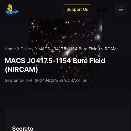
Skip to main content
Support Us
English
Home
Gallery
MACS J0417.5-1154 Bure Field (NIRCAM)
MACS J0417.5-1154 Bure Field
(NIRCAM)
September 04, 2024
·
NASA/ESA/CSA/STScI
Secreto