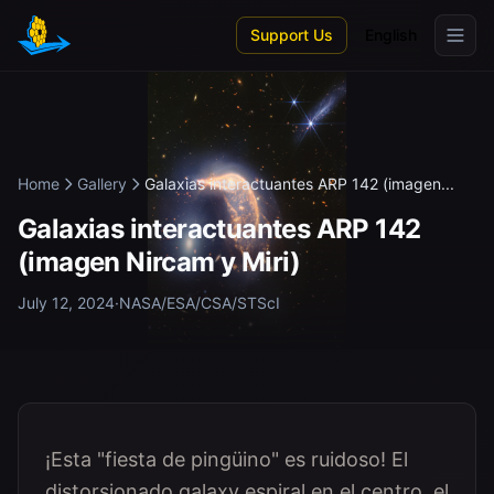
Skip to main content
Support Us
English
Home
Gallery
Galaxias interactuantes ARP 142 (imagen...
Galaxias interactuantes ARP 142
(imagen Nircam y Miri)
July 12, 2024
·
NASA/ESA/CSA/STScI
¡Esta "fiesta de pingüino" es ruidoso! El
distorsionado galaxy espiral en el centro, el