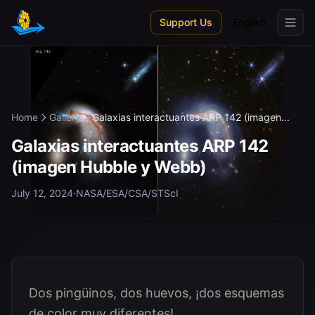
Skip to main content
Support Us
English
Home
Gallery
Galaxias interactuantes ARP 142 (imagen...
Galaxias interactuantes ARP 142
(imagen Hubble y Webb)
July 12, 2024
·
NASA/ESA/CSA/STScI
Dos pingüinos, dos huevos, ¡dos esquemas
de color muy diferentes!