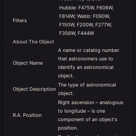
Hubble: F475W, F606W,
F814W; Webb: F090W,
Filters
F150W, F200W, F277W,
F356W, F444W
About The Object
A name or catalog number
that astronomers use to
Object Name
identify an astronomical
object.
The type of astronomical
Object Description
object.
Right ascension – analogous
to longitude – is one
R.A. Position
component of an object's
position.