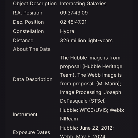
Object Description
Interacting Galaxies
R.A. Position
09:37:43.09
Dec. Position
02:45:47.01
Constellation
Hydra
Distance
326 million light-years
About The Data
The Hubble image is from
proposal (Hubble Heritage
Team). The Webb image is
Data Description
from proposal: (M. Marin);
Image Processing: Joseph
DePasquale (STScI)
Hubble: WFC3/UVIS; Webb:
Instrument
NIRcam
Hubble: June 22, 2012;
Exposure Dates
Webb: May 6, 2024