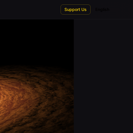
Support Us
English