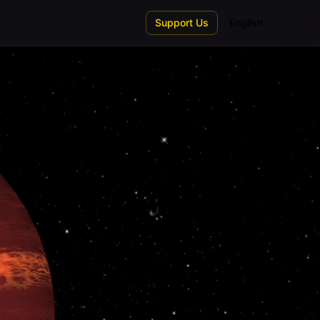
Support Us
English