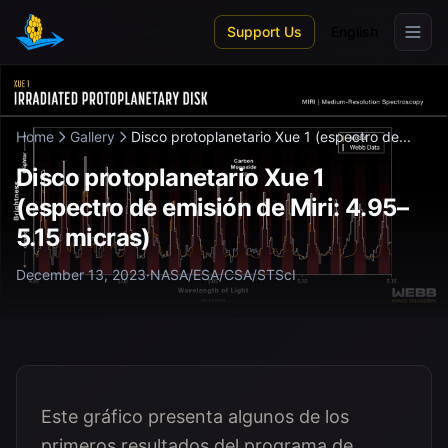
Skip to main content
Support Us
English
Home
Gallery
Disco protoplanetario Xue 1 (espectro de...
Disco protoplanetario Xue 1
(espectro de emisión de Miri: 4.95–
5.15 micras)
December 13, 2023
·
NASA/ESA/CSA/STScI
Este gráfico presenta algunos de los
primeros resultados del programa de