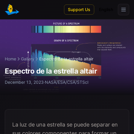
Skip to main content
Support Us
English
Home
Gallery
Espectro de la estrella altair
Espectro de la estrella altair
December 13, 2023
·
NASA/ESA/CSA/STScI
La luz de una estrella se puede separar en
sus colores componentes para formar un