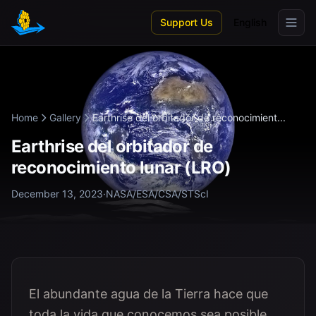
Skip to main content
Support Us
English
Home
Gallery
Earthrise del orbitador de reconocimient...
Earthrise del orbitador de
reconocimiento lunar (LRO)
December 13, 2023
·
NASA/ESA/CSA/STScI
El abundante agua de la Tierra hace que
toda la vida que conocemos sea posible.