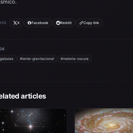
smico.
ARE
X
Facebook
Reddit
Copy link
GS
galaxias
#lente-gravitacional
#materia-oscura
elated articles