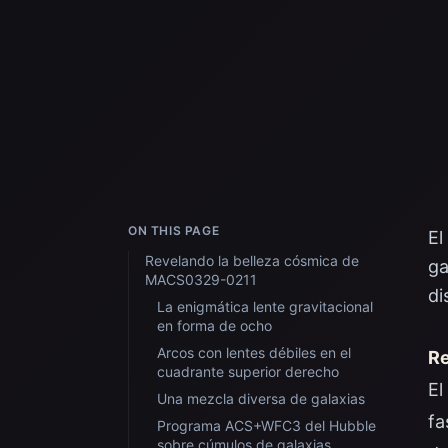
ON THIS PAGE
El
Revelando la belleza cósmica de
ga
MACS0329-0211
di
La enigmática lente gravitacional
en forma de ocho
Arcos con lentes débiles en el
Re
cuadrante superior derecho
El
Una mezcla diversa de galaxias
fa
Programa ACS+WFC3 del Hubble
sobre cúmulos de galaxias