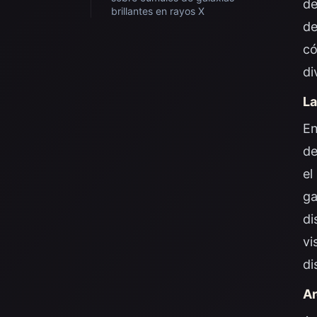
de
brillantes en rayos X
de
có
di
La
En
de
el
ga
di
vi
di
Ar