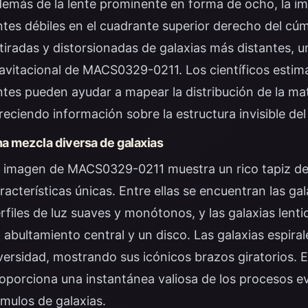
emás de la lente prominente en forma de ocho, la im
ntes débiles en el cuadrante superior derecho del cú
tiradas y distorsionadas de galaxias más distantes, 
avitacional de MACS0329-0211. Los científicos estima
ntes pueden ayudar a mapear la distribución de la ma
reciendo información sobre la estructura invisible del
a mezcla diversa de galaxias
 imagen de MACS0329-0211 muestra un rico tapiz de 
racterísticas únicas. Entre ellas se encuentran las gal
rfiles de luz suaves y monótonos, y las galaxias lent
 abultamiento central y un disco. Las galaxias espir
versidad, mostrando sus icónicos brazos giratorios. 
oporciona una instantánea valiosa de los procesos ev
mulos de galaxias.