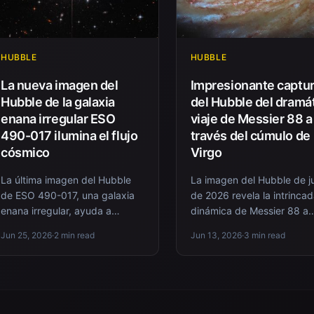
HUBBLE
HUBBLE
La nueva imagen del
Impresionante captu
Hubble de la galaxia
del Hubble del dramá
enana irregular ESO
viaje de Messier 88 a
490-017 ilumina el flujo
través del cúmulo de
cósmico
Virgo
La última imagen del Hubble
La imagen del Hubble de j
de ESO 490-017, una galaxia
de 2026 revela la intrinca
enana irregular, ayuda a
dinámica de Messier 88 a
comprender el flujo cósmico
medida que se sumerge a
Jun 25, 2026
·
2 min read
Jun 13, 2026
·
3 min read
utilizando estrellas gigantes r...
través del Cúmulo de Virgo
arro...