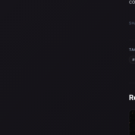
có
SH
TA
#
R