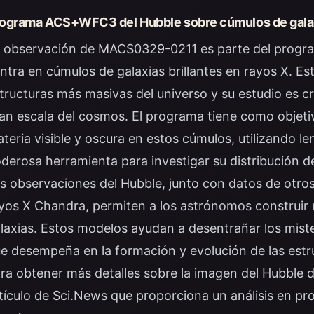
ograma ACS+WFC3 del Hubble sobre cúmulos de galaxi
 observación de MACS0329-0211 es parte del progr
ntra en cúmulos de galaxias brillantes en rayos X. E
tructuras más masivas del universo y su estudio es c
an escala del cosmos. El programa tiene como objetivo
teria visible y oscura en estos cúmulos, utilizando l
derosa herramienta para investigar su distribución d
s observaciones del Hubble, junto con datos de otro
yos X Chandra, permiten a los astrónomos construi
laxias. Estos modelos ayudan a desentrañar los mister
e desempeña en la formación y evolución de las estr
ra obtener más detalles sobre la imagen del Hubble 
tículo de Sci.News
que proporciona un análisis en pr