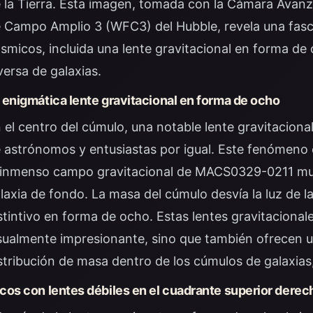
 la Tierra. Esta imagen, tomada con la Cámara Avan
 Campo Amplio 3 (WFC3) del Hubble, revela una fas
smicos, incluida una lente gravitacional en forma de
versa de galaxias.
 enigmática lente gravitacional en forma de ocho
 el centro del cúmulo, una notable lente gravitacion
 astrónomos y entusiastas por igual. Este fenómeno 
 inmenso campo gravitacional de MACS0329-0211 mue
laxia de fondo. La masa del cúmulo desvía la luz de la
stintivo en forma de ocho. Estas lentes gravitaciona
sualmente impresionante, sino que también ofrecen u
stribución de masa dentro de los cúmulos de galaxias,
cos con lentes débiles en el cuadrante superior derec