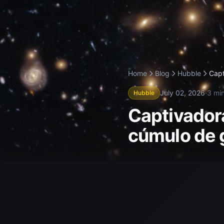
Home
Blog
Hubble
Capt
July 02, 2026
·
3 mi
Hubble
Captivador
cúmulo de