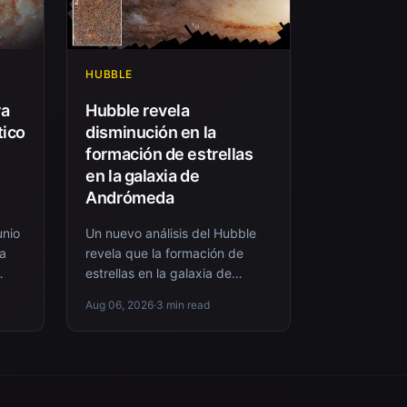
HUBBLE
ra
Hubble revela
tico
disminución en la
formación de estrellas
en la galaxia de
Andrómeda
unio
Un nuevo análisis del Hubble
da
revela que la formación de
estrellas en la galaxia de
Andrómeda viene
Aug 06, 2026
·
3 min read
,
disminuyendo desde hace 500
millones de a...