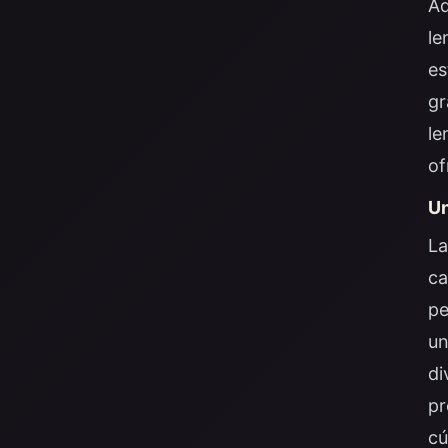
Ad
le
es
gr
le
of
Un
La
ca
pe
un
di
pr
cú