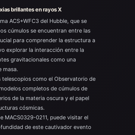
as brillantes en rayos X
ama ACS+WFC3 del Hubble, que se
stos cúmulos se encuentran entre las
rucial para comprender la estructura a
 explorar la interacción entre la
entes gravitacionales como una
e masa.
s telescopios como el Observatorio de
r modelos completos de cúmulos de
ios de la materia oscura y el papel
ucturas cósmicas.
de MACS0329-0211, puede visitar el
ofundidad de este cautivador evento