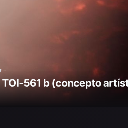
p...
 TOI-561 b (concepto artíst