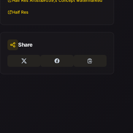
Half Res Artist&#039;s Concept watermarked
Half Res
Share