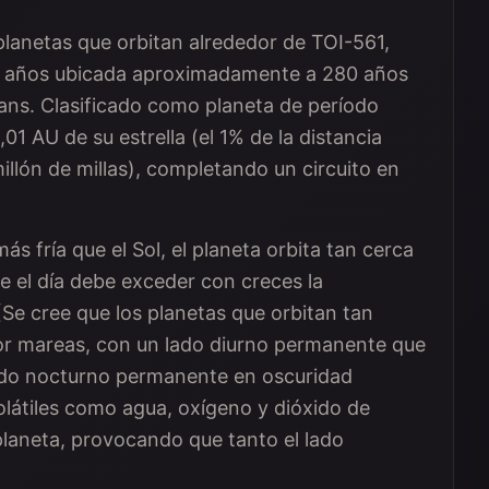
planetas que orbitan alrededor de TOI-561,
 de años ubicada aproximadamente a 280 años
xtans. Clasificado como planeta de período
01 AU de su estrella (el 1% de la distancia
millón de millas), completando un circuito en
s fría que el Sol, el planeta orbita tan cerca
e el día debe exceder con creces la
(Se cree que los planetas que orbitan tan
por mareas, con un lado diurno permanente que
lado nocturno permanente en oscuridad
olátiles como agua, oxígeno y dióxido de
 planeta, provocando que tanto el lado