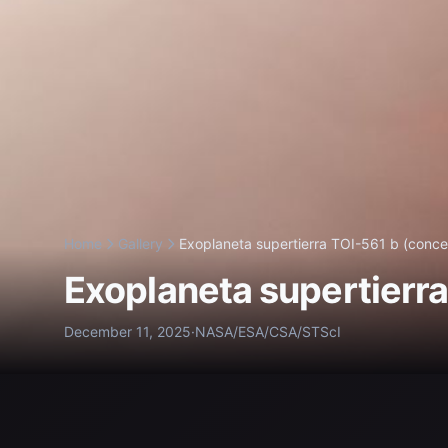
Home
Gallery
Exoplaneta supertierra TOI-561 b (conce
Exoplaneta supertierra
December 11, 2025
·
NASA/ESA/CSA/STScI